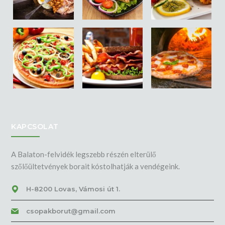
KAPCSOLAT
A Balaton-felvidék legszebb részén elterülő
szőlőültetvények borait kóstolhatják a vendégeink.
H-8200 Lovas, Vámosi út 1.
csopakborut@gmail.com