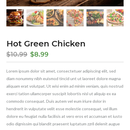
Hot Green Chicken
$
10.99
$
8.99
Lorem ipsum dolor sit amet, consectetuer adipiscing elit, sed
diam nonummy nibh euismod tincid unt ut laoreet dolore magna
aliquam erat volutpat. Ut wisi enim ad minim veniam, quis nostrud
exerci tation ullamcorper suscipit lobortis nisl ut aliquip ex ea
commodo consequat. Duis autem vel eum iriure dolor in
hendrerit in vulputate velit esse molestie consequat, vel illum
dolore eu feugiat nulla facilisis at vero eros et accumsan et iusto
odio dignissim qui blandit praesent luptatum zzril delenit augue