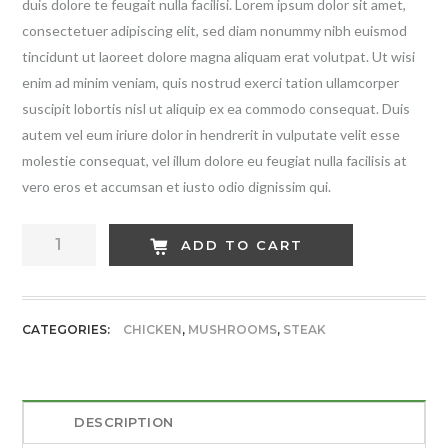
duis dolore te feugait nulla facilisi. Lorem ipsum dolor sit amet,
consectetuer adipiscing elit, sed diam nonummy nibh euismod
tincidunt ut laoreet dolore magna aliquam erat volutpat. Ut wisi
enim ad minim veniam, quis nostrud exerci tation ullamcorper
suscipit lobortis nisl ut aliquip ex ea commodo consequat. Duis
autem vel eum iriure dolor in hendrerit in vulputate velit esse
molestie consequat, vel illum dolore eu feugiat nulla facilisis at
vero eros et accumsan et iusto odio dignissim qui.
Hot
ADD TO CART
Green
Chicken
quantity
CATEGORIES:
CHICKEN
,
MUSHROOMS
,
STEAK
DESCRIPTION