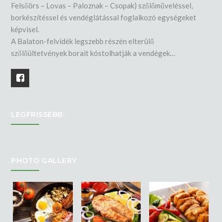
Felsőörs – Lovas – Paloznak – Csopak) szőlőműveléssel,
borkészítéssel és vendéglátással foglalkozó egységeket
képvisel.
A Balaton-felvidék legszebb részén elterülő
szőlőültetvények borait kóstolhatják a vendégek…
LEGFRISSEBB:
PHOTO GALLERY