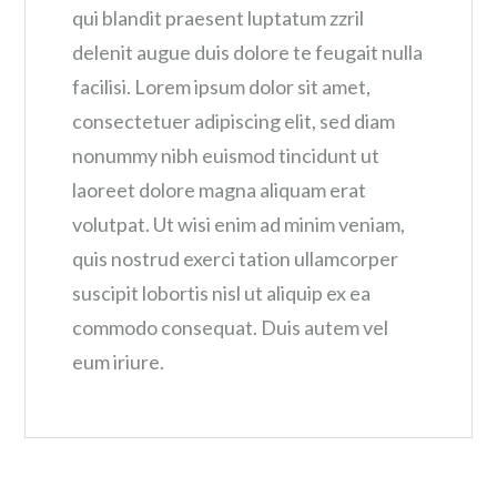
qui blandit praesent luptatum zzril
delenit augue duis dolore te feugait nulla
facilisi. Lorem ipsum dolor sit amet,
consectetuer adipiscing elit, sed diam
nonummy nibh euismod tincidunt ut
laoreet dolore magna aliquam erat
volutpat. Ut wisi enim ad minim veniam,
quis nostrud exerci tation ullamcorper
suscipit lobortis nisl ut aliquip ex ea
commodo consequat. Duis autem vel
eum iriure.