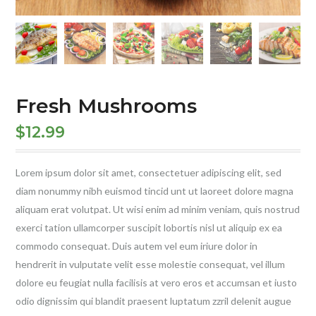
Fresh Mushrooms
$
12.99
Lorem ipsum dolor sit amet, consectetuer adipiscing elit, sed
diam nonummy nibh euismod tincid unt ut laoreet dolore magna
aliquam erat volutpat. Ut wisi enim ad minim veniam, quis nostrud
exerci tation ullamcorper suscipit lobortis nisl ut aliquip ex ea
commodo consequat. Duis autem vel eum iriure dolor in
hendrerit in vulputate velit esse molestie consequat, vel illum
dolore eu feugiat nulla facilisis at vero eros et accumsan et iusto
odio dignissim qui blandit praesent luptatum zzril delenit augue