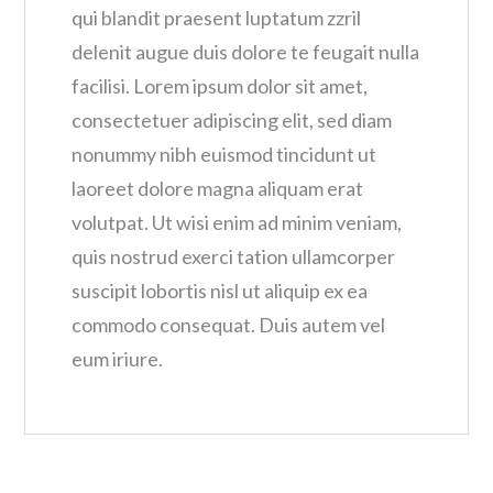
qui blandit praesent luptatum zzril
delenit augue duis dolore te feugait nulla
facilisi. Lorem ipsum dolor sit amet,
consectetuer adipiscing elit, sed diam
nonummy nibh euismod tincidunt ut
laoreet dolore magna aliquam erat
volutpat. Ut wisi enim ad minim veniam,
quis nostrud exerci tation ullamcorper
suscipit lobortis nisl ut aliquip ex ea
commodo consequat. Duis autem vel
eum iriure.