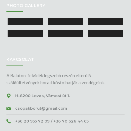
PHOTO GALLERY
KAPCSOLAT
A Balaton-felvidék legszebb részén elterülő
szőlőültetvények borait kóstolhatják a vendégeink.
H-8200 Lovas, Vámosi út 1.
csopakborut@gmail.com
+36 20 955 72 09 / +36 70 626 44 65