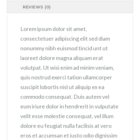
REVIEWS (0)
Lorem ipsum dolor sit amet,
consectetuer adipiscing elit sed diam
nonummy nibh euismod tincid unt ut
laoreet dolore magna aliquam erat
volutpat. Ut wisi enim ad minim veniam,
quis nostrud exerci tation ullamcorper
suscipit lobortis nisl ut aliquip ex ea
commodo consequat. Duis autem vel
eum iriure dolor in hendrerit in vulputate
velit esse molestie consequat, vel illum
dolore eu feugiat nulla facilisis at vero
eros et accumsan et iusto odio dignissim