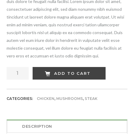
duis dolore te feugait nulla facilisi. Lorem ipsum dolor sit amet,
consectetuer adipiscing elit, sed diam nonummy nibh euismod
tincidunt ut laoreet dolore magna aliquam erat volutpat. Ut wisi
enim ad minim veniam, quis nostrud exerci tation ullamcorper
suscipit lobortis nisl ut aliquip ex ea commodo consequat. Duis
autem vel eum iriure dolor in hendrerit in vulputate velit esse
molestie consequat, vel illum dolore eu feugiat nulla facilisis at
vero eros et accumsan et iusto odio dignissim qui.
Fresh
ADD TO CART
Mushrooms
quantity
CATEGORIES:
CHICKEN
,
MUSHROOMS
,
STEAK
DESCRIPTION