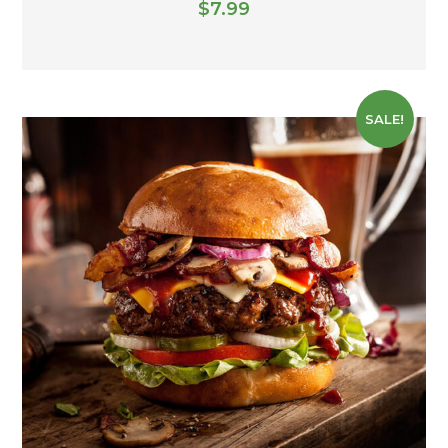
$
7.99
SALE!