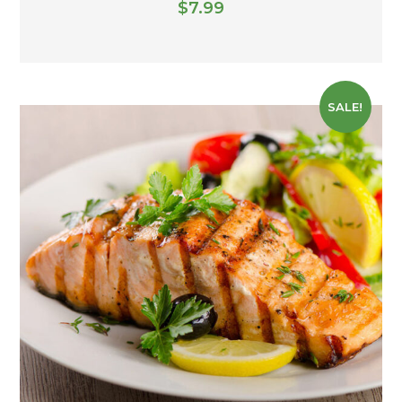
$
7.99
SALE!