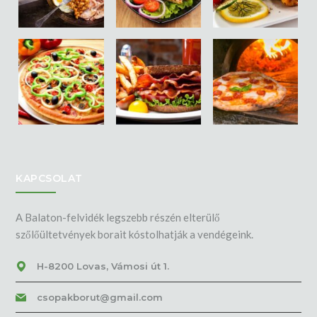
KAPCSOLAT
A Balaton-felvidék legszebb részén elterülő
szőlőültetvények borait kóstolhatják a vendégeink.
H-8200 Lovas, Vámosi út 1.
csopakborut@gmail.com