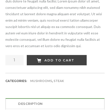
duis dolore te feugait nulla facilisi. Lorem ipsum dolor sit amet,
consectetuer adipiscing elit, sed diam nonummy nibh euismod
tincidunt ut laoreet dolore magna aliquam erat volutpat. Ut wisi
enim ad minim veniam, quis nostrud exerci tation ullamcorper
suscipit lobortis nisl ut aliquip ex ea commodo consequat. Duis
autem vel eum iriure dolor in hendrerit in vulputate velit esse
molestie consequat, vel illum dolore eu feugiat nulla facilisis at
vero eros et accumsan et iusto odio dignissim qui.
Fresh
ADD TO CART
Mushrooms
quantity
CATEGORIES:
MUSHROOMS
,
STEAK
DESCRIPTION