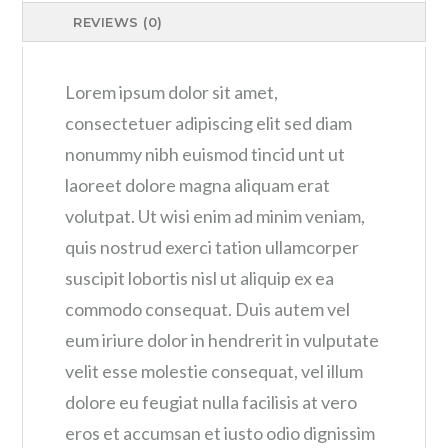
REVIEWS (0)
Lorem ipsum dolor sit amet,
consectetuer adipiscing elit sed diam
nonummy nibh euismod tincid unt ut
laoreet dolore magna aliquam erat
volutpat. Ut wisi enim ad minim veniam,
quis nostrud exerci tation ullamcorper
suscipit lobortis nisl ut aliquip ex ea
commodo consequat. Duis autem vel
eum iriure dolor in hendrerit in vulputate
velit esse molestie consequat, vel illum
dolore eu feugiat nulla facilisis at vero
eros et accumsan et iusto odio dignissim