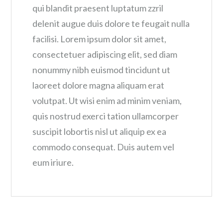
qui blandit praesent luptatum zzril
delenit augue duis dolore te feugait nulla
facilisi. Lorem ipsum dolor sit amet,
consectetuer adipiscing elit, sed diam
nonummy nibh euismod tincidunt ut
laoreet dolore magna aliquam erat
volutpat. Ut wisi enim ad minim veniam,
quis nostrud exerci tation ullamcorper
suscipit lobortis nisl ut aliquip ex ea
commodo consequat. Duis autem vel
eum iriure.