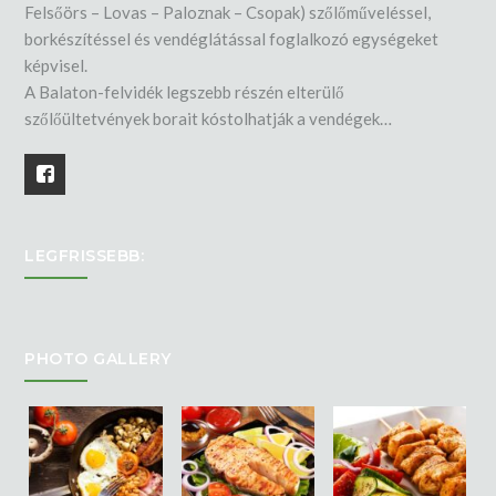
Felsőörs – Lovas – Paloznak – Csopak) szőlőműveléssel,
borkészítéssel és vendéglátással foglalkozó egységeket
képvisel.
A Balaton-felvidék legszebb részén elterülő
szőlőültetvények borait kóstolhatják a vendégek…
LEGFRISSEBB:
PHOTO GALLERY