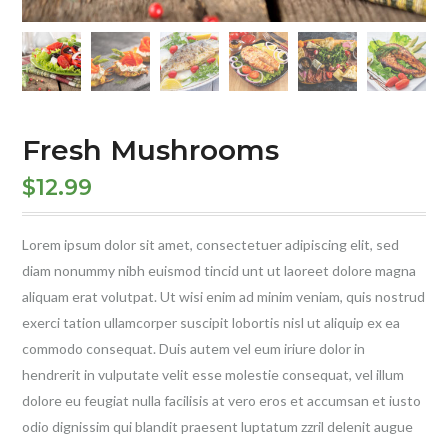
Fresh Mushrooms
$
12.99
Lorem ipsum dolor sit amet, consectetuer adipiscing elit, sed
diam nonummy nibh euismod tincid unt ut laoreet dolore magna
aliquam erat volutpat. Ut wisi enim ad minim veniam, quis nostrud
exerci tation ullamcorper suscipit lobortis nisl ut aliquip ex ea
commodo consequat. Duis autem vel eum iriure dolor in
hendrerit in vulputate velit esse molestie consequat, vel illum
dolore eu feugiat nulla facilisis at vero eros et accumsan et iusto
odio dignissim qui blandit praesent luptatum zzril delenit augue