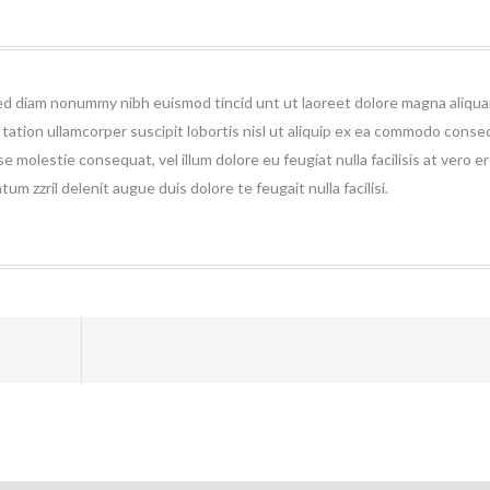
 sed diam nonummy nibh euismod tincid unt ut laoreet dolore magna aliqu
 tation ullamcorper suscipit lobortis nisl ut aliquip ex ea commodo conse
se molestie consequat, vel illum dolore eu feugiat nulla facilisis at vero e
m zzril delenit augue duis dolore te feugait nulla facilisi.