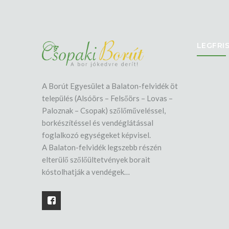
LEGFRIS
A Borút Egyesület a Balaton-felvidék öt
település (Alsóörs – Felsőörs – Lovas –
Paloznak – Csopak) szőlőműveléssel,
borkészítéssel és vendéglátással
foglalkozó egységeket képvisel.
A Balaton-felvidék legszebb részén
elterülő szőlőültetvények borait
kóstolhatják a vendégek…