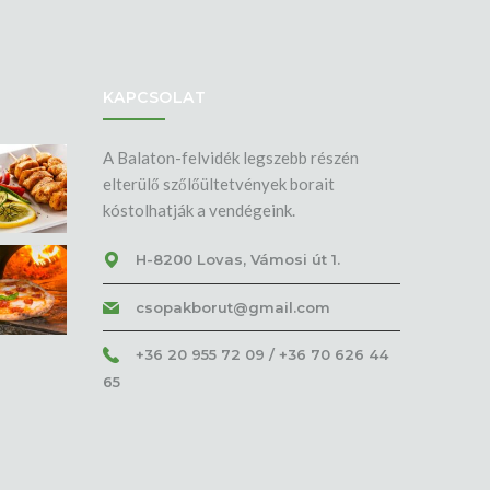
KAPCSOLAT
A Balaton-felvidék legszebb részén
elterülő szőlőültetvények borait
kóstolhatják a vendégeink.
H-8200 Lovas, Vámosi út 1.
csopakborut@gmail.com
+36 20 955 72 09 / +36 70 626 44
65